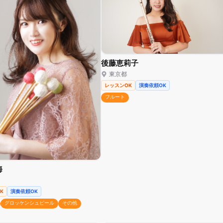
後藤恵莉子
東京都
レッスンOK
演奏依頼OK
フルート
海
K
演奏依頼OK
グロッケンシュピール
その他