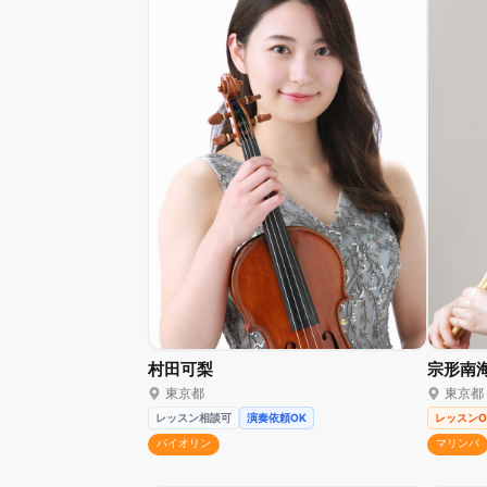
宗形南
村田可梨
東京都
東京都
レッスンO
レッスン相談可
演奏依頼OK
マリンバ
バイオリン