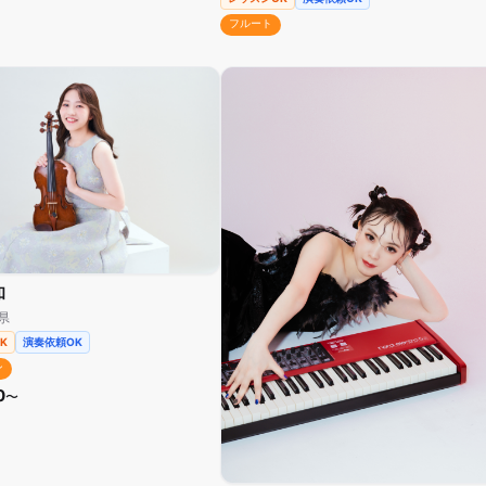
フルート
和
県
K
演奏依頼OK
ン
0
〜