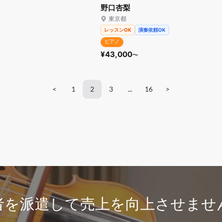
野口杏梨
東京都
レッスンOK
演奏依頼OK
ピアノ
¥43,000
〜
<
1
2
3
...
16
>
者を派遣して
売上を向上させませ