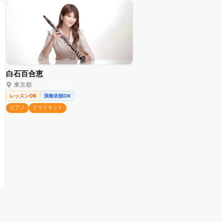
白石百合恵
東京都
レッスンOK
演奏依頼OK
ピアノ
クラリネット