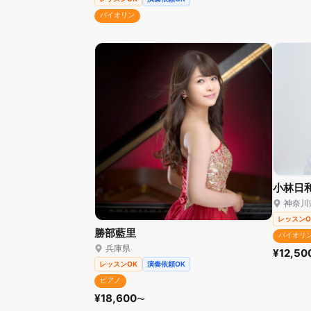
バイオリン
小林日
神奈川
レッスンO
勝部藍里
バイオリ
兵庫県
¥12,50
レッスンOK
演奏依頼OK
ピアノ
¥18,600
〜