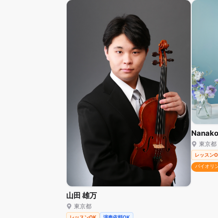
Nanak
東京都
レッスンO
バイオリ
山田 雄万
東京都
レッスンOK
演奏依頼OK