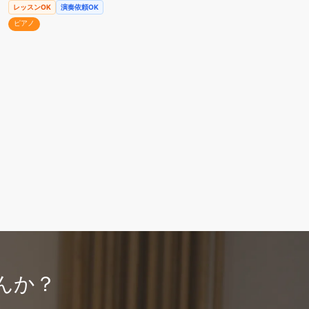
レッスンOK
演奏依頼OK
ピアノ
んか？