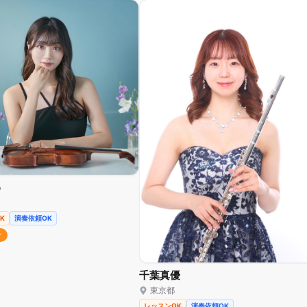
o
K
演奏依頼OK
ン
千葉真優
東京都
レッスンOK
演奏依頼OK