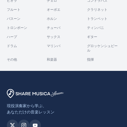
ビオラ
チェロ
コントラバス
フルート
オーボエ
クラリネット
バスーン
ホルン
トランペット
トロンボーン
チューバ
ティンパニ
ハープ
サックス
ギター
ドラム
マリンバ
グロッケンシュピー
ル
その他
和楽器
指揮
現役演奏家から学ぶ、
あなただけの音楽レッスン