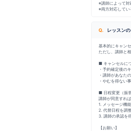
※講師によって対
※両方対応してい
Q.
レッスンの
基本的にキャン
ただし、講師と
■ キャンセルに
・予約確定後の
・講師があなた
・やむを得ない
■ 日程変更（振
講師が同意すれ
1. メッセージ機
2. 代替日程を調
3. 講師の承認を
【お願い】