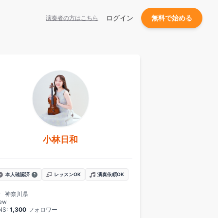
ログイン
無料で始める
演奏者の方はこちら
小林日和
本人確認済
レッスンOK
演奏依頼OK
神奈川県
ew
NS:
1,300
フォロワー