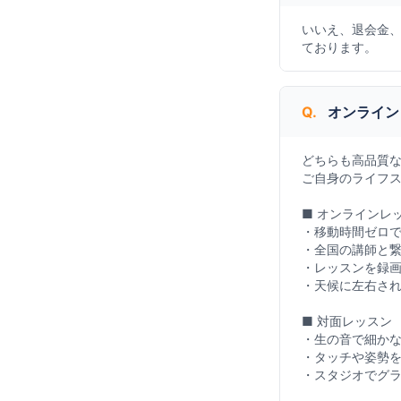
いいえ、退会金
ております。
Q.
オンライン
どちらも高品質
ご自身のライフ
■ オンラインレ
・移動時間ゼロ
・全国の講師と
・レッスンを録
・天候に左右さ
■ 対面レッスン
・生の音で細か
・タッチや姿勢
・スタジオでグ