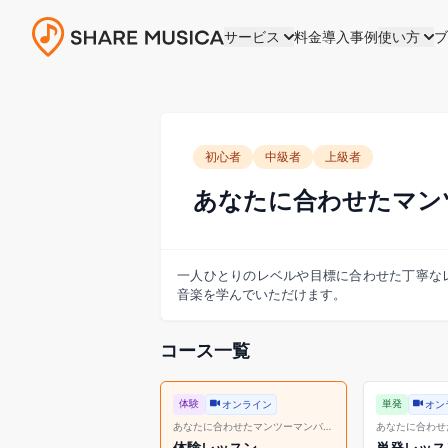
サービス
料金
導入事例
使い方
ブ
初心者
中級者
上級者
あなたに合わせたマン
一人ひとりのレベルや目標に合わせた丁寧な
音楽を学んでいただけます。
コース一覧
体験
単発
オンライン
オン
あなたに合わせたマンツーマンバイ
あなたに合わせ
オリンレッスン
オリンレッスン
体験レッスン
単発レッス