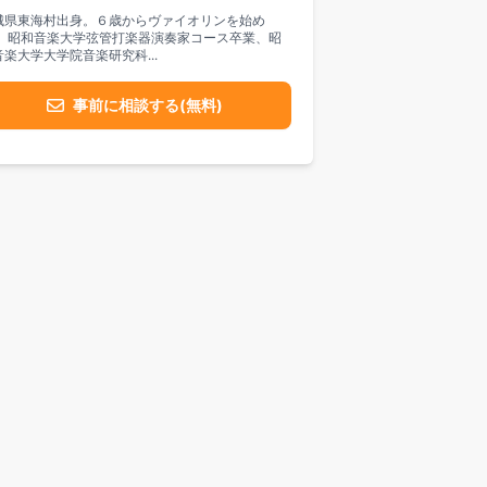
城県東海村出身。６歳からヴァイオリンを始め
。 昭和音楽大学弦管打楽器演奏家コース卒業、昭
音楽大学大学院音楽研究科...
事前に相談する(無料)