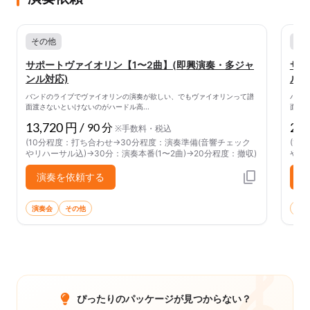
その他
そ
サポートヴァイオリン【1〜2曲】(即興演奏・多ジャ
サポ
ンル対応)
ル対
バンドのライブでヴァイオリンの演奏が欲しい、でもヴァイオリンって譜
バン
面渡さないといけないのがハードル高...
面渡さ
13,720 円 /
27,
90 分
※手数料・税込
(10分程度：打ち合わせ→30分程度：演奏準備(音響チェック
(1
やリハーサル込)→30分：演奏本番(1〜2曲)→20分程度：撤収)
やリ
演奏を依頼する
演奏会
その他
演奏
ぴったりのパッケージが見つからない？