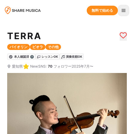
無料で始める
TERRA
バイオリン
ビオラ
その他
本人確認済
レッスンOK
演奏依頼OK
愛知県
New
SNS:
70
フォロワー
2025年7月〜