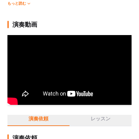
ライティングとアコースティックギターを専攻し、ギター奏
もっと読む
法、ジャズ音楽理論、アレンジ、インプロヴィゼーション、ア
ンサンブルなどを学ぶ。同学院卒業後は主に演劇のバックミュ
ージシャンとして演奏したり、劇音楽作曲を担当したりなど、
演奏動画
劇伴に多く携わっている。また、自身の音楽プロジェクト
KUMARAでの活動で、ジャズ・ポップスを中心にライブバーな
どで演奏活動を行う傍ら、名古屋音楽学校理論・作曲・即興科
講師を務めている。

これまでにヴァイオリンを森亘、加藤二葉、福本泰之、David 
Nolan各氏に、アコースティックギターを湯田大道、砂掛康浩
各氏に、ソングライティングを大倉尚史氏に師事。
演奏依頼
レッスン
演奏依頼