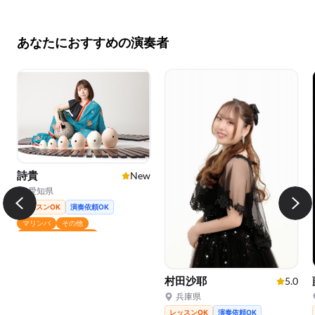
あなたにおすすめの演奏者
詩貴
New
愛知県
レッスンOK
演奏依頼OK
マリンバ
その他
グロッケンシュピール
村田沙耶
5.0
兵庫県
レッスンOK
演奏依頼OK