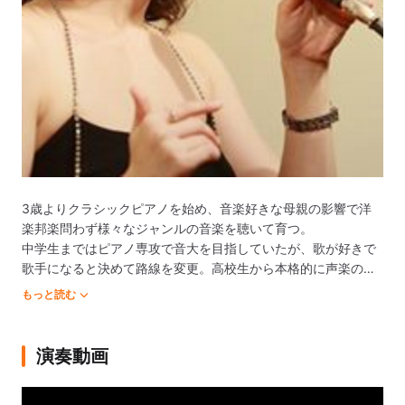
3歳よりクラシックピアノを始め、音楽好きな母親の影響で洋
楽邦楽問わず様々なジャンルの音楽を聴いて育つ。

中学生まではピアノ専攻で音大を目指していたが、歌が好きで
歌手になると決めて路線を変更。高校生から本格的に声楽の勉
強を始める。

もっと読む
武蔵野音楽大学音楽学部声楽学科 卒業。

在学中より演奏活動を始める。

演奏動画
東京国際芸術協会第20回新人オーディション準合格、新人演奏
会出演。
