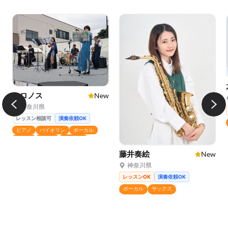
クロノス
New
神奈川県
レッスン相談可
演奏依頼OK
ピアノ
バイオリン
ボーカル
ドラム
その他
フルート
藤井奏絵
New
神奈川県
レッスンOK
演奏依頼OK
ボーカル
サックス