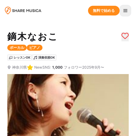
無料で始める
鏑木なおこ
ボーカル
ピアノ
レッスンOK
演奏依頼OK
神奈川県
New
SNS:
1,000
フォロワー
2025年9月〜