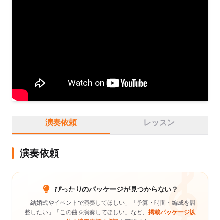
中国音楽理事会第10回アジアクラシック音楽コンサート出演、
新人賞受賞。

その他、国際芸術連盟主催コンサート、多数出演。

現在は、オリジナルソング、ポップス、Jazzなど、洋楽邦楽問
わず様々なジャンルの音楽をレパートリーにし、それらを織り
交ぜライブ活動を行っている。

ピアノ弾き語りからバンドまで、様々なスタイルで対応可能。

また、ボイス＆ボーカル・ピアノの講師として、個性を生かし
個人を尊重し、可能性を引き出すオリジナルコーチングを行っ
ている。
演奏依頼
レッスン
演奏依頼
ぴったりのパッケージが見つからない？
「結婚式やイベントで演奏してほしい」「予算・時間・編成を調
整したい」「この曲を演奏してほしい」など、
掲載パッケージ以