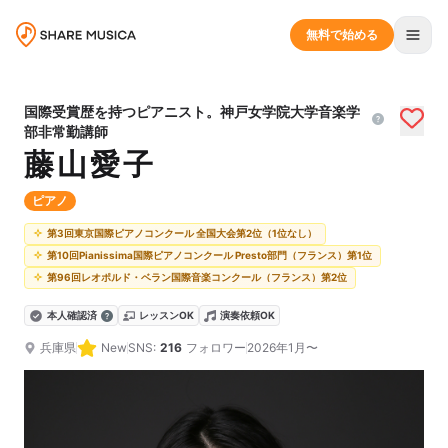
無料で始める
国際受賞歴を持つピアニスト。神戸女学院大学音楽学
部非常勤講師
藤山愛子
ピアノ
第3回東京国際ピアノコンクール 全国大会第2位（1位なし）
第10回Pianissima国際ピアノコンクール Presto部門（フランス）第1位
第96回レオポルド・ベラン国際音楽コンクール（フランス）第2位
本人確認済
レッスンOK
演奏依頼OK
兵庫県
New
SNS:
216
フォロワー
2026年1月〜