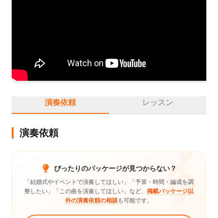
を開催した他、兵庫県民会館ロビーコンサートに出演。

これまでに佐々由佳里、B.パルツの各氏に師事。現在は関西を
中心に演奏活動を行いながら、後進の指導にもあたっている。
神戸女学院大学音楽学部非常勤講師。
演奏依頼
レッスン
演奏依頼
ぴったりのパッケージが見つからない？
「結婚式やイベントで演奏してほしい」「予算・時間・編成を調
整したい」「この曲を演奏してほしい」など、
掲載パッケージ以
外の演奏依頼の相談
も可能です。