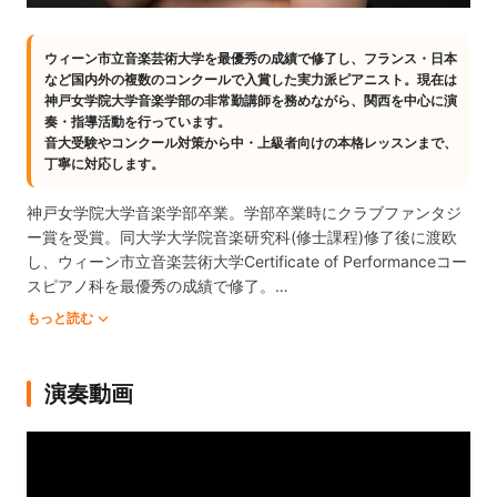
ウィーン市立音楽芸術大学を最優秀の成績で修了し、フランス・日本
など国内外の複数のコンクールで入賞した実力派ピアニスト。現在は
神戸女学院大学音楽学部の非常勤講師を務めながら、関西を中心に演
奏・指導活動を行っています。

音大受験やコンクール対策から中・上級者向けの本格レッスンまで、
丁寧に対応します。
神戸女学院大学音楽学部卒業。学部卒業時にクラブファンタジ
ー賞を受賞。同大学大学院音楽研究科(修士課程)修了後に渡欧
し、ウィーン市立音楽芸術大学Certificate of Performanceコー
スピアノ科を最優秀の成績で修了。

もっと読む
第29回アジア国際音楽コンサートオーディション銅賞、第3回
東京国際ピアノコンクール全国大会第2位(1位なし)、第96回レ
オポルド・ベラン国際音楽コンクール第2位(仏)、第10回
演奏動画
Pianissima国際ピアノコンクールPresto部門第1位(仏)他、多数
受賞。

カワイ梅田コンサートサロン“ジュエ”(大阪)にてソロリサイタル