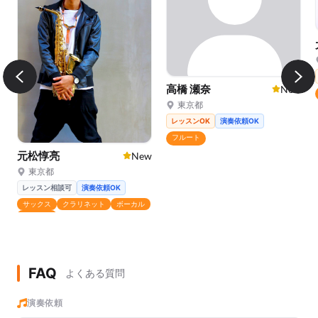
高橋 瀬奈
New
東京都
レッスンOK
演奏依頼OK
フルート
元松惇亮
New
東京都
レッスン相談可
演奏依頼OK
サックス
クラリネット
ボーカル
フルート
FAQ
よくある質問
演奏依頼