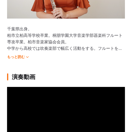
千葉県出身。

柏市立柏高等学校卒業。桐朋学園大学音楽学部器楽科フルート
専攻卒業。柏市音楽家協会会員。

中学から高校では吹奏楽部で幅広く活動をする。フルートを八
木秀之、寺本純子、神田寛明、室内楽を岡本正之、藤井一興、
もっと読む
小池郁江、神田寛明、倉田優の各氏に師事。2014年ウィーン国
立音楽大学主催による夏期講習会では、ソーニャ・コラック
氏、ドイツ・フライブルクでは、F・カビリ氏より指導を受け
演奏動画
る。また、2016年霧島国際音楽祭にてエミリー・バイノン氏の
マスタークラスを修了。

現在はソロや室内楽、オーケストラ、レコーディングやアーテ
ィストサポート演奏など多岐に渡る。

コンテストでの審査員・全国大会出場校をはじめとした多数の
小中高の部活動での指導を行っている。吹奏楽との協奏曲共
演、バンドにフルート・ピアノ奏者としてゲスト出演、メディ