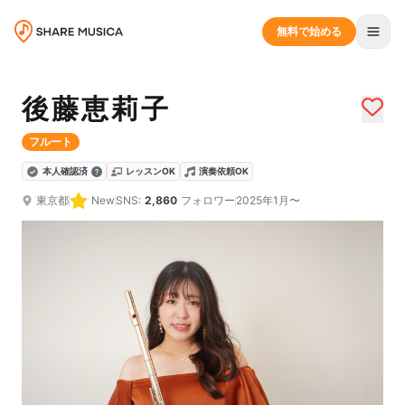
無料で始める
後藤恵莉子
フルート
本人確認済
レッスンOK
演奏依頼OK
東京都
New
SNS:
2,860
フォロワー
2025年1月〜