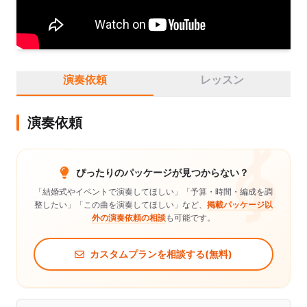
アサポート、クラシックや映画音楽、ゲーム音楽などのオーケ
ストラなどに出演している。クラシックのみならず、ポップス
やジャズ、新曲演奏など多数のジャンルにおいて活動。編曲活
動も行っている。

「E.N.Y.thing」所属。

クラシックホールでのコンサートにとどまらず、イベント演奏
演奏依頼
レッスン
や施設演奏、その場のニーズに合った演奏をすることを得意と
し、自身のMCにも定評がある。
演奏依頼
ぴったりのパッケージが見つからない？
「結婚式やイベントで演奏してほしい」「予算・時間・編成を調
整したい」「この曲を演奏してほしい」など、
掲載パッケージ以
外の演奏依頼の相談
も可能です。
カスタムプランを相談する(無料)